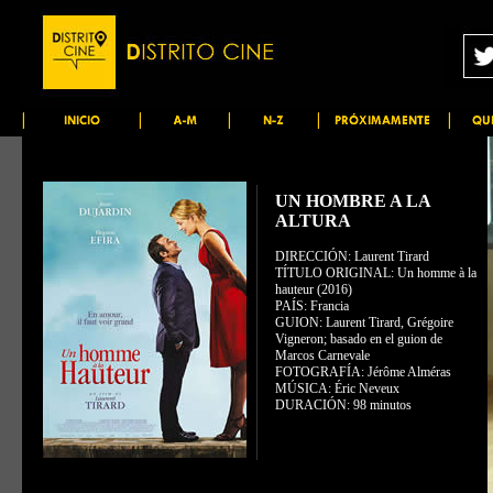
UN HOMBRE A LA
ALTURA
DIRECCIÓN: Laurent Tirard
TÍTULO ORIGINAL: Un homme à la
hauteur (2016)
PAÍS: Francia
GUION: Laurent Tirard, Grégoire
Vigneron; basado en el guion de
Marcos Carnevale
FOTOGRAFÍA: Jérôme Alméras
MÚSICA: Éric Neveux
DURACIÓN: 98 minutos