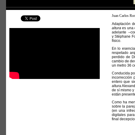
Juan Carlos Ro
Adaptación 
altura
es una c
adelante –c
y Stéphane Fo
físico.
En lo esencia
respetado arq
perdido de Di
cambio de dev
un metro 36 c
Conducida por
incorrección 
entero que si
altura Alexan
de sí mismo y
están presente
Como ha menci
sobre la pare
(en una infre
digitales par
final decepci