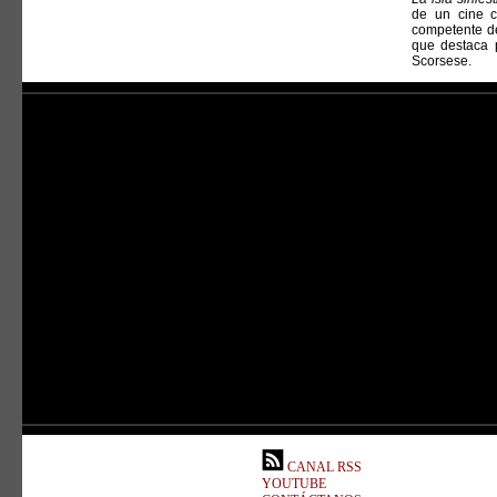
de un cine c
competente de
que destaca 
Scorsese.
CANAL RSS
YOUTUBE