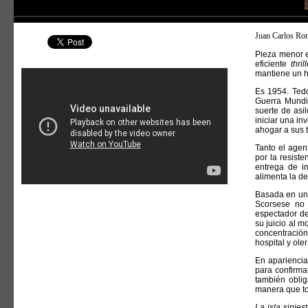
Juan Carlos Ro
Pieza menor e
eficiente
thrill
mantiene un h
Es 1954. Tedd
Guerra Mundia
suerte de asi
iniciar una in
ahogar a sus 
Tanto el agen
por la resiste
entrega de in
alimenta la de
Basada en un
Scorsese no
espectador de
su juicio al 
concentración
hospital y oler
En apariencia
para confirma
también oblig
manera que to
La isla siniest