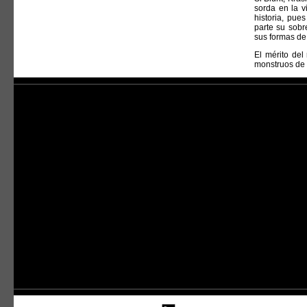
sorda en la v
historia, pue
parte su sobr
sus formas de
El mérito del
monstruos de 