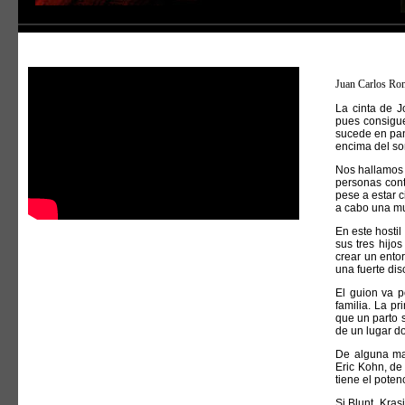
Juan Carlos Ro
La cinta de J
pues consigue
sucede en pant
encima del so
Nos hallamos 
personas cont
pese a estar c
a cabo una mu
En este hostil
sus tres hij
crear un entor
una fuerte di
El guion va 
familia. La p
que un parto 
de un lugar do
De alguna m
Eric Kohn, d
tiene el poten
Si Blunt, Kra