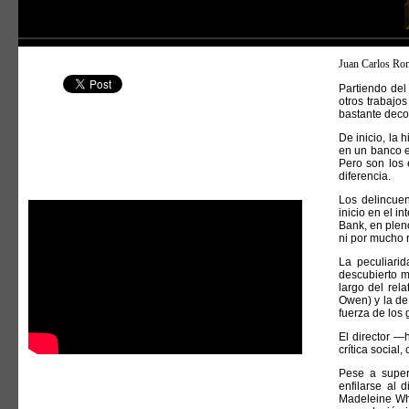
Juan Carlos Ro
Partiendo del
otros trabaj
bastante deco
De inicio, la 
en un banco e
Pero son los
diferencia.
Los delincue
inicio en el i
Bank, en plen
ni por mucho r
La peculiarid
descubierto mu
largo del rela
Owen) y la de 
fuerza de los
El director —
crítica social,
Pese a super
enfilarse al 
Madeleine Whi