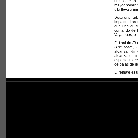
una solución i
mayor poder p
y la lleva a i
Desafortunada
impacto. Las o
que uno quisi
comando de lo
Vaya pues, el f
El final de
El 
(
The score
, 
alcanzan dime
alcanza un m
espectaculare
de balas de 
El remate es 